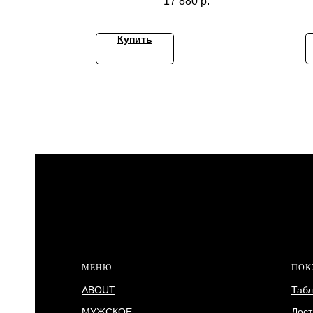
17 880
р.
Купить
МЕНЮ
ПОК
ABOUT
Табл
МУЖСКОЕ
Дост