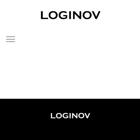
мужская одежда loginov arsenicum худи свитшот
футболка