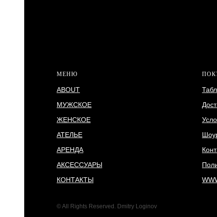
МЕНЮ
ПОК
ABOUT
Табл
МУЖСКОЕ
Дост
ЖЕНСКОЕ
Усло
АТЕЛЬЕ
Шоу
АРЕНДА
Конт
АКСЕССУАРЫ
Поли
КОНТАКТЫ
WWW
© All Rights Reserved. Dmitry Loginov