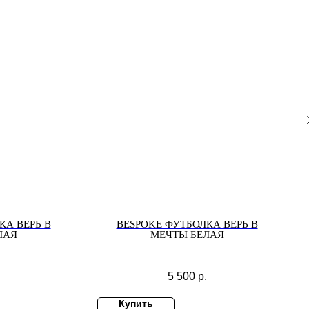
КА ВЕРЬ В
BESPOKE ФУТБОЛКА ВЕРЬ В
ЛАЯ
МЕЧТЫ БЕЛАЯ
 в МЕЧТЫ белая
Bespoke футболка ВЕРЬ в МЕЧТЫ белая
5 500
р.
Купить