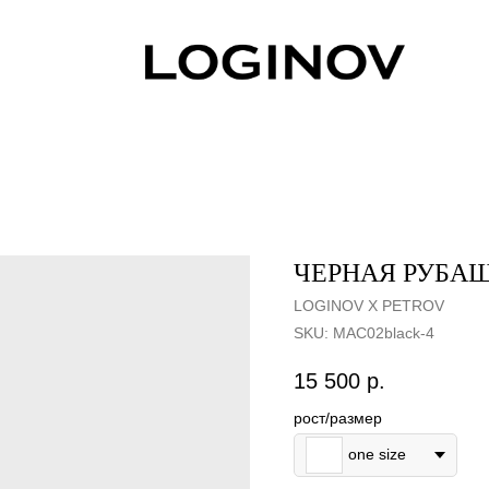
ЧЕРНАЯ РУБАШ
LOGINOV X PETROV
SKU:
MAC02black-4
15 500
р.
рост/размер
one size