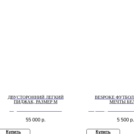
ДВУСТОРОННИЙ ЛЕГКИЙ
BESPOKE ФУТБОЛ
ПИДЖАК, РАЗМЕР М
МЕЧТЫ БЕ
пиджак-смокинг OVERSIZE
Bespoke футболка ВЕРЬ
55 000
р.
5 500
р.
Купить
Купить