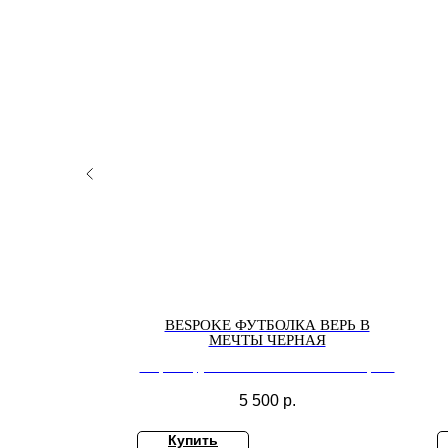
КИЙ ПИДЖАК
BESPOKE ФУТБОЛКА ВЕРЬ В
МЕЧТЫ ЧЕРНАЯ
OVERSIZE
Bespoke футболка ВЕРЬ в МЕЧТЫ черная
5 500
р.
Купить