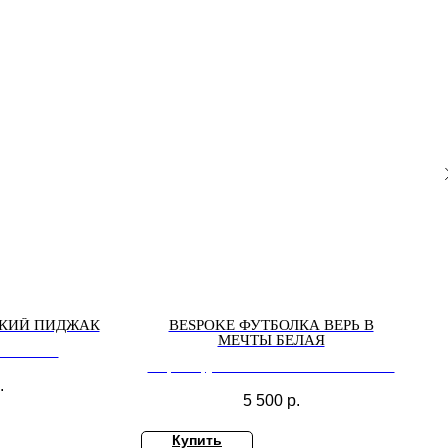
ГКИЙ ПИДЖАК
BESPOKE ФУТБОЛКА ВЕРЬ В
МЕЧТЫ БЕЛАЯ
OVERSIZE
Bespoke футболка ВЕРЬ в МЕЧТЫ белая
.
5 500
р.
Купить