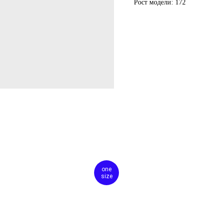
Рост модели: 172
one
size