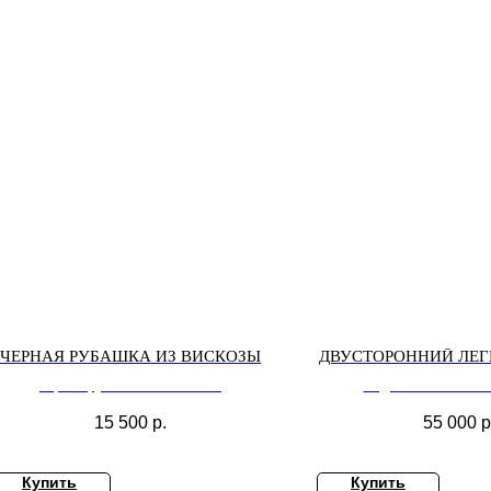
ЧЕРНАЯ РУБАШКА ИЗ ВИСКОЗЫ
ДВУСТОРОННИЙ ЛЕ
черная рубашка из вискозы
пиджак-смокинг 
15 500
р.
55 000
р
Купить
Купить