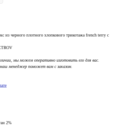
с из черного плотного хлопкового трикотажа french terry с
PETROV
аличии, мы можем оперативно изготовить его для вас.
 наш менеджер поможет вам с заказом.
лате
тан 2%