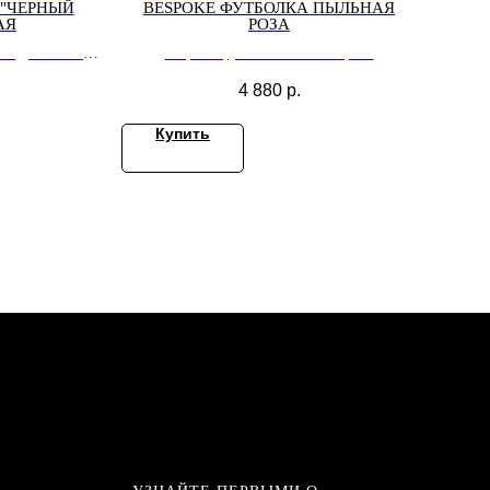
 "ЧЕРНЫЙ
BESPOKE ФУТБОЛКА ПЫЛЬНАЯ
АЯ
РОЗА
НЫЙ ДРАКОН"
Bespoke футболка пыльная роза
4 880
р.
Купить