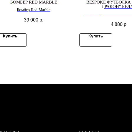
БОМБЕР RED MARBLE
BESPOKE ФУТБОЛКА
ДРАКОН" БЕЛ
Бомбер Red Marble
Bespoke футболка "ЧЕР
39 000
р.
белая
4 880
р.
Купить
Купить