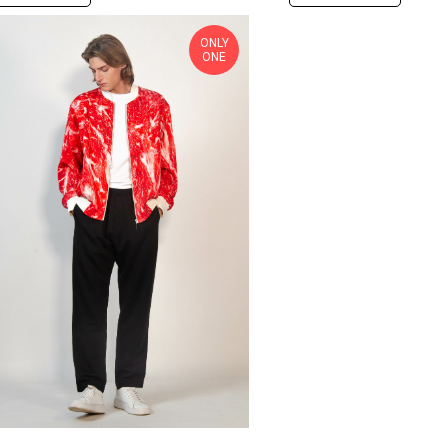
ONLY
ONE