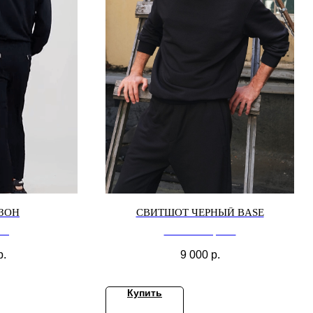
ЗОН
СВИТШОТ ЧЕРНЫЙ BASE
он
Свитшот черный
р.
9 000
р.
Купить