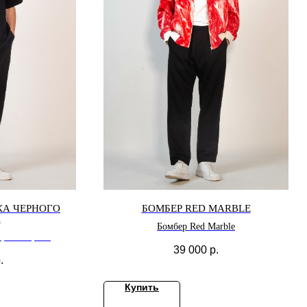
КА ЧЕРНОГО
БОМБЕР RED MARBLE
А
Бомбер Red Marble
ерного цвета
39 000
р.
.
Купить