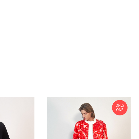
ONLY
ONE