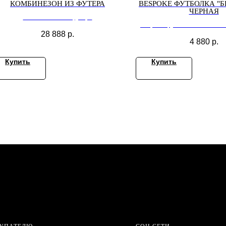
КОМБИНЕЗОН ИЗ ФУТЕРА
BESPOKE ФУТБОЛКА "Б
ЧЕРНАЯ
Комбинезон из футера
Bespoke футболка "БЕЛАЯ 
28 888
р.
4 880
р.
Купить
Купить