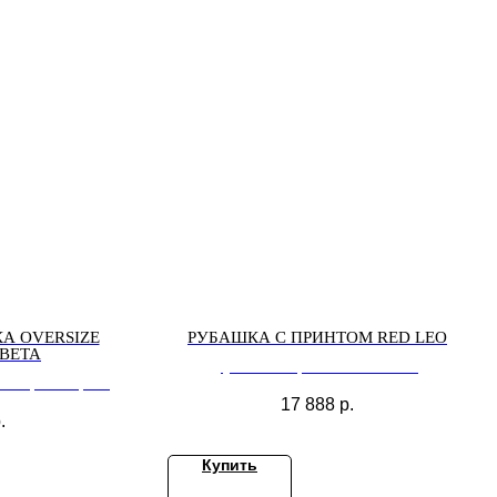
А OVERSIZE
РУБАШКА С ПРИНТОМ RED LEO
ВЕТА
рубашка с принтом RED LEO
ze черного цвета
17 888
р.
.
Купить