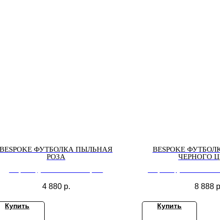
BESPOKE ФУТБОЛКА ПЫЛЬНАЯ
BESPOKE ФУТБОЛК
РОЗА
ЧЕРНОГО Ц
Bespoke футболка пыльная роза
Bespoke футболка oversi
4 880
р.
8 888
р
Купить
Купить