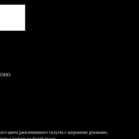
МОНО
ного цвета расклешенного силуэта с широкими рукавами,
ком и поясом из белой ткани.