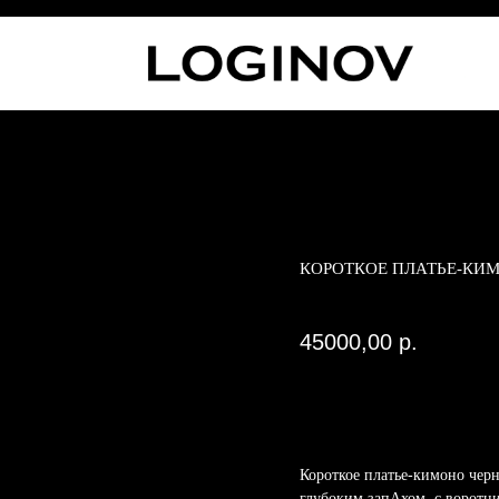
КОРОТКОЕ ПЛАТЬЕ-КИ
Dmitry Loginov
45000,00
р.
Заказать
Короткое платье-кимоно чер
глубоким запАхом, с воротни