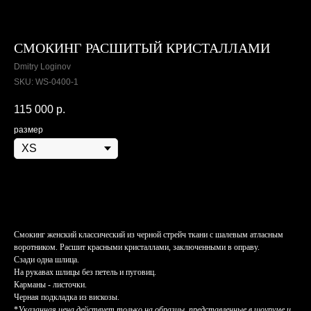
СМОКИНГ РАСШИТЫЙ КРИСТАЛЛАМИ
Dmitry Loginov
SKU:
WS-0400-1
115 000
р.
размер
Заказать
Смокинг женский классический из черной стрейч ткани с шалевым атласным
воротником. Расшит красными кристаллами, заключенными в оправу.
Сзади одна шлица.
На рукавах шлицы без петель и пуговиц.
Карманы - листочки.
Черная подкладка из вискозы.
*
Указанная цена действует только на образцы, представленные в шоуруме и