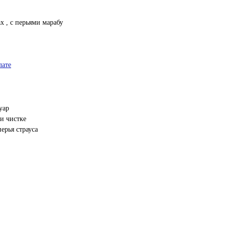
х , с перьями марабу
лате
уар
и чистке
ерья страуса