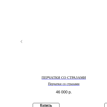
ОЧКИ KEITH
ПЕРЧАТКИ СО СТРАЗАМИ
ки Keith
Перчатки со стразами
46 000
р.
Купить