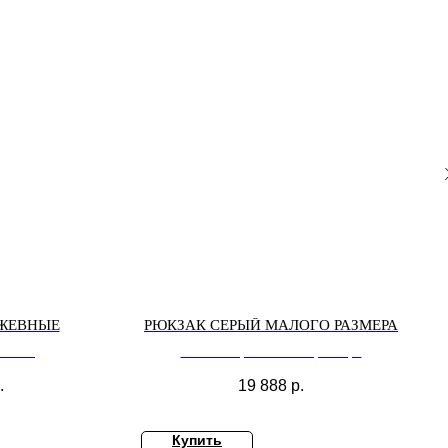
ЖЕВНЫЕ
РЮКЗАК СЕРЫЙ МАЛОГО РАЗМЕРА
евные
Рюкзак серый малого размера
.
19 888
р.
Купить