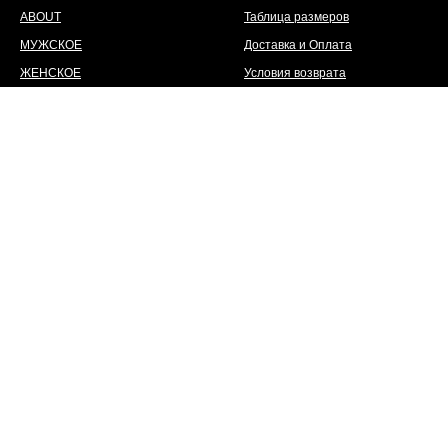
ABOUT
Таблица размеров
МУЖСКОЕ
Доставка и Оплата
ЖЕНСКОЕ
Условия возврата
АТЕЛЬЕ
Шоурум
АРЕНДА
Контакты
АКСЕССУАРЫ
Политика конфиденциальности
КОНТАКТЫ
WWW.DMITRYLOGINOV.COM
СОЦ СЕТИ
УЗНАЙТЕ ПЕРВЫМИ О
НОВИНКАХ И СКИДКАХ
Instagram
telegram
© All Rights Reserved. Dmitry
Loginov