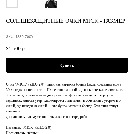
СОЛНЦЕЗАЩИТНЫЕ ОЧКИ MICK - РАЗМЕР
L
SKU:
4330-700Y
21 500
р.
Купить
Очки "MICK" (ZILO 2.0) - визитная карточка бренда Lozza, созданная ещё в
30-х годах прошлого века. Их первоначальный вид практически не изменился.
Элегантная, обтекаемая и одновременно эффектная модель. Сверху на
заушниках нанесен узор "кашемирового плетения" в сочетании с узором в 5
линий, где каждая из линий — это буква названия бренда. Эти очки станут
стильным
дополнением как мужского, так и женского гардероба.
Название: "MICK" (ZILO 2.0)
Цвет оправы: чёрный